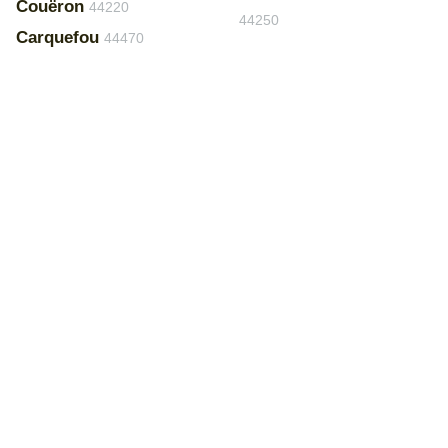
Couëron
44220
44250
Carquefou
44470