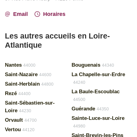
Email
Horaires
Les autres accueils en Loire-
Atlantique
Nantes
Bouguenais
44000
44340
Saint-Nazaire
La Chapelle-sur-Erdre
44600
44240
Saint-Herblain
44800
La Baule-Escoublac
Rezé
44400
44500
Saint-Sébastien-sur-
Guérande
44350
Loire
44230
Sainte-Luce-sur-Loire
Orvault
44700
44980
Vertou
44120
Saint-Brevin-les-Pins