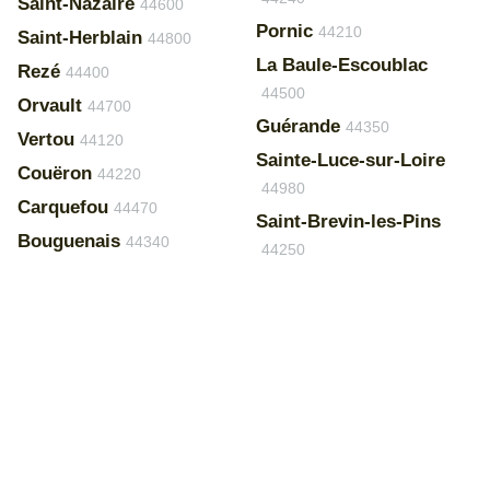
Saint-Nazaire
44600
Pornic
44210
Saint-Herblain
44800
La Baule-Escoublac
Rezé
44400
44500
Orvault
44700
Guérande
44350
Vertou
44120
Sainte-Luce-sur-Loire
Couëron
44220
44980
Carquefou
44470
Saint-Brevin-les-Pins
Bouguenais
44340
44250