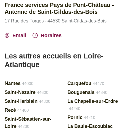
France services Pays de Pont-Château -
Antenne de Saint-Gildas-des-Bois
17 Rue des Forges - 44530 Saint-Gildas-des-Bois
Email
Horaires
Les autres accueils en Loire-
Atlantique
Nantes
Carquefou
44000
44470
Saint-Nazaire
Bouguenais
44600
44340
Saint-Herblain
La Chapelle-sur-Erdre
44800
44240
Rezé
44400
Pornic
44210
Saint-Sébastien-sur-
Loire
La Baule-Escoublac
44230