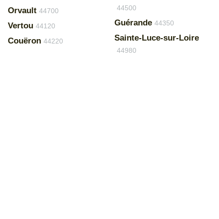
44500
Orvault
44700
Guérande
44350
Vertou
44120
Sainte-Luce-sur-Loire
Couëron
44220
44980