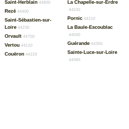
Saint-Herblain
La Chapelle-sur-Erdre
44800
44240
Rezé
44400
Pornic
44210
Saint-Sébastien-sur-
Loire
La Baule-Escoublac
44230
44500
Orvault
44700
Guérande
44350
Vertou
44120
Sainte-Luce-sur-Loire
Couëron
44220
44980