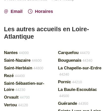
Email
Horaires
Les autres accueils en Loire-
Atlantique
Nantes
Carquefou
44000
44470
Saint-Nazaire
Bouguenais
44600
44340
Saint-Herblain
La Chapelle-sur-Erdre
44800
44240
Rezé
44400
Pornic
44210
Saint-Sébastien-sur-
Loire
La Baule-Escoublac
44230
44500
Orvault
44700
Guérande
44350
Vertou
44120