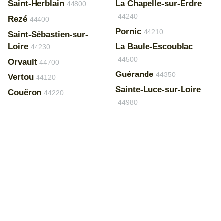
Saint-Herblain
La Chapelle-sur-Erdre
44800
44240
Rezé
44400
Pornic
44210
Saint-Sébastien-sur-
Loire
La Baule-Escoublac
44230
44500
Orvault
44700
Guérande
44350
Vertou
44120
Sainte-Luce-sur-Loire
Couëron
44220
44980