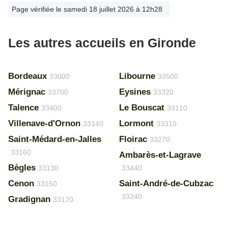
Page vérifiée le samedi 18 juillet 2026 à 12h28
Les autres accueils en Gironde
Bordeaux
Libourne
33000
33500
Mérignac
Eysines
33700
33320
Talence
Le Bouscat
33400
33110
Villenave-d'Ornon
Lormont
33140
33310
Saint-Médard-en-Jalles
Floirac
33270
33160
Ambarès-et-Lagrave
Bègles
33130
33440
Cenon
Saint-André-de-Cubzac
33150
33240
Gradignan
33170