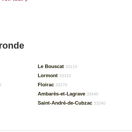
ironde
Le Bouscat
33110
Lormont
33310
Floirac
0
33270
Ambarès-et-Lagrave
33440
Saint-André-de-Cubzac
33240