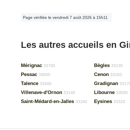
Page vérifiée le vendredi 7 août 2026 à 15h11
Les autres accueils en G
Mérignac
Bègles
33700
33130
Pessac
Cenon
33600
33150
Talence
Gradignan
33400
3317
Villenave-d'Ornon
Libourne
33140
33500
Saint-Médard-en-Jalles
Eysines
33160
33320