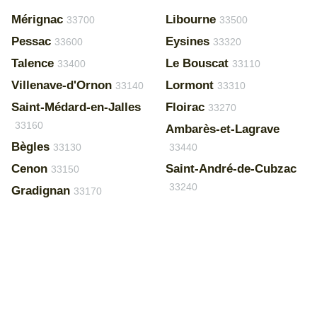
Mérignac
Libourne
33700
33500
Pessac
Eysines
33600
33320
Talence
Le Bouscat
33400
33110
Villenave-d'Ornon
Lormont
33140
33310
Saint-Médard-en-Jalles
Floirac
33270
33160
Ambarès-et-Lagrave
Bègles
33130
33440
Cenon
Saint-André-de-Cubzac
33150
33240
Gradignan
33170