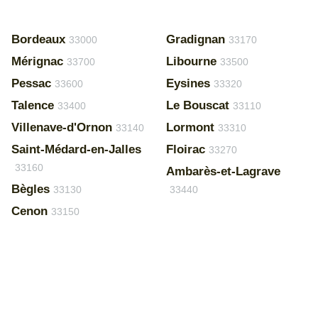
Bordeaux
Gradignan
33000
33170
Mérignac
Libourne
33700
33500
Pessac
Eysines
33600
33320
Talence
Le Bouscat
33400
33110
Villenave-d'Ornon
Lormont
33140
33310
Saint-Médard-en-Jalles
Floirac
33270
33160
Ambarès-et-Lagrave
Bègles
33130
33440
Cenon
33150