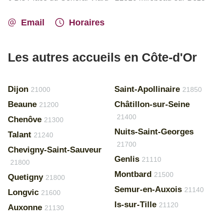
Email
Horaires
Les autres accueils en Côte-d'Or
Dijon
Saint-Apollinaire
21000
21850
Beaune
Châtillon-sur-Seine
21200
21400
Chenôve
21300
Nuits-Saint-Georges
Talant
21240
21700
Chevigny-Saint-Sauveur
Genlis
21110
21800
Montbard
21500
Quetigny
21800
Semur-en-Auxois
21140
Longvic
21600
Is-sur-Tille
21120
Auxonne
21130