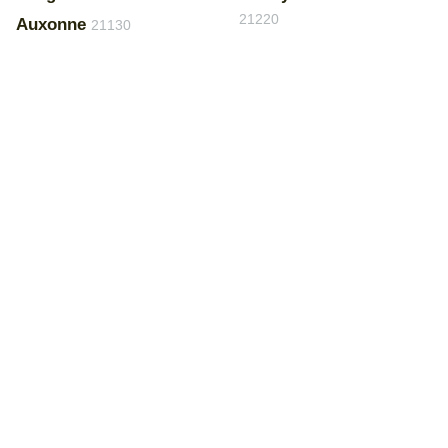
21220
Auxonne
21130