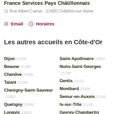
France Services Pays Châtillonnais
11 Rue Albert Camus - 21400 Châtillon-sur-Seine
Email
Horaires
Les autres accueils en Côte-d'Or
Dijon
Saint-Apollinaire
21000
21850
Beaune
Nuits-Saint-Georges
21200
21700
Chenôve
21300
Genlis
21110
Talant
21240
Montbard
21500
Chevigny-Saint-Sauveur
Semur-en-Auxois
21800
21140
Quetigny
Is-sur-Tille
21800
21120
Longvic
Gevrey-Chambertin
21600