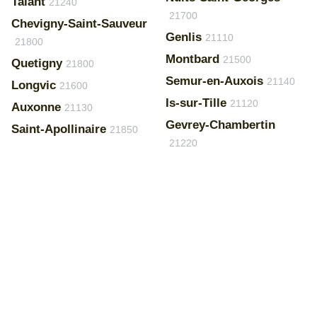
Talant
21240
21700
Chevigny-Saint-Sauveur
Genlis
21110
21800
Montbard
21500
Quetigny
21800
Semur-en-Auxois
21140
Longvic
21600
Is-sur-Tille
21120
Auxonne
21130
Gevrey-Chambertin
Saint-Apollinaire
21850
21220