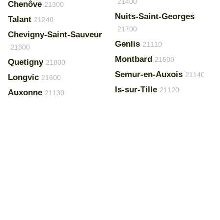
21400
Chenôve
21300
Nuits-Saint-Georges
Talant
21240
21700
Chevigny-Saint-Sauveur
Genlis
21110
21800
Montbard
21500
Quetigny
21800
Semur-en-Auxois
21140
Longvic
21600
Is-sur-Tille
21120
Auxonne
21130