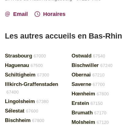
Email
Horaires
Les autres accueils en Bas-Rhin
Strasbourg
Ostwald
67000
67540
Haguenau
Bischwiller
67500
67240
Schiltigheim
Obernai
67300
67210
Illkirch-Graffenstaden
Saverne
67700
67400
Hœnheim
67800
Lingolsheim
67380
Erstein
67150
Sélestat
67600
Brumath
67170
Bischheim
67800
Molsheim
67120