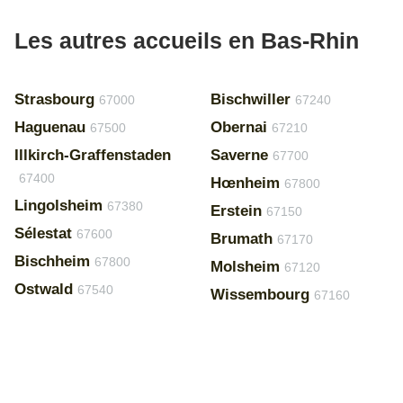
Les autres accueils en Bas-Rhin
Strasbourg
Bischwiller
67000
67240
Haguenau
Obernai
67500
67210
Illkirch-Graffenstaden
Saverne
67700
67400
Hœnheim
67800
Lingolsheim
67380
Erstein
67150
Sélestat
67600
Brumath
67170
Bischheim
67800
Molsheim
67120
Ostwald
67540
Wissembourg
67160