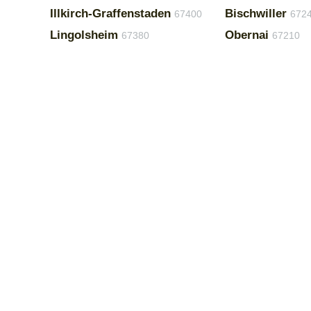
Illkirch-Graffenstaden
Bischwiller
67400
672
Lingolsheim
Obernai
67380
67210