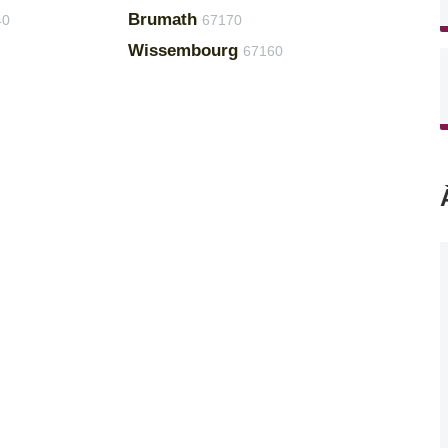
Brumath
40
67170
Wissembourg
67160