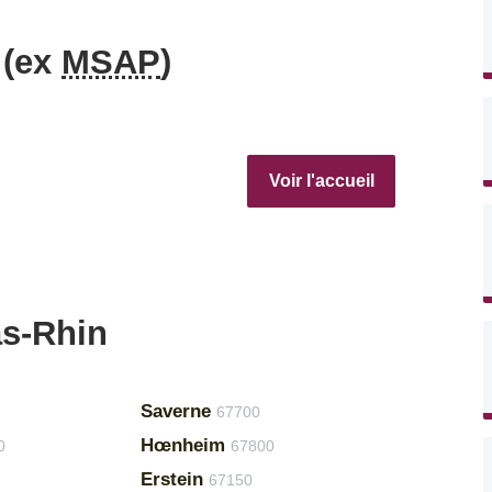
 (ex
MSAP
)
Voir l'accueil
as-Rhin
Saverne
67700
Hœnheim
0
67800
Erstein
67150