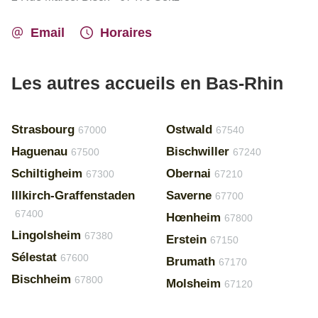
Email
Horaires
Les autres accueils en Bas-Rhin
Strasbourg
Ostwald
67000
67540
Haguenau
Bischwiller
67500
67240
Schiltigheim
Obernai
67300
67210
Illkirch-Graffenstaden
Saverne
67700
67400
Hœnheim
67800
Lingolsheim
67380
Erstein
67150
Sélestat
67600
Brumath
67170
Bischheim
67800
Molsheim
67120