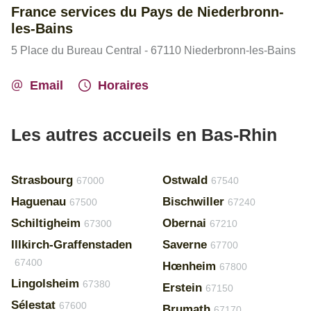
France services du Pays de Niederbronn-
les-Bains
5 Place du Bureau Central - 67110 Niederbronn-les-Bains
Email
Horaires
Les autres accueils en Bas-Rhin
Strasbourg
Ostwald
67000
67540
Haguenau
Bischwiller
67500
67240
Schiltigheim
Obernai
67300
67210
Illkirch-Graffenstaden
Saverne
67700
67400
Hœnheim
67800
Lingolsheim
67380
Erstein
67150
Sélestat
67600
Brumath
67170