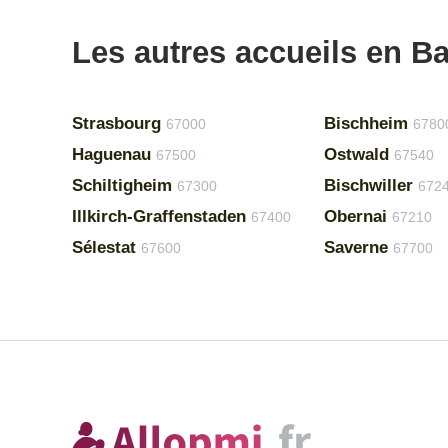
Les autres accueils en B
Strasbourg
Bischheim
67000
6780
Haguenau
Ostwald
67500
67540
Schiltigheim
Bischwiller
67300
672
Illkirch-Graffenstaden
Obernai
67400
67210
Sélestat
Saverne
67600
67700