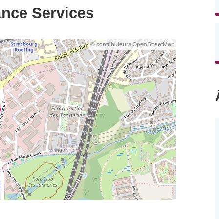
ance Services
© contributeurs OpenStreetMap