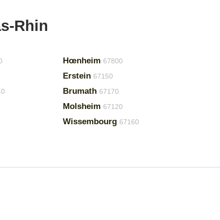
as-Rhin
Hœnheim
0
67800
Erstein
67150
Brumath
40
67170
Molsheim
67120
Wissembourg
67160