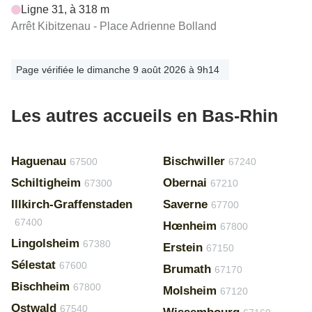
Ligne 31, à 318 m
Arrêt Kibitzenau - Place Adrienne Bolland
Page vérifiée le dimanche 9 août 2026 à 9h14
Les autres accueils en Bas-Rhin
Haguenau
Bischwiller
67500
67240
Schiltigheim
Obernai
67300
67210
Illkirch-Graffenstaden
Saverne
67700
67400
Hœnheim
67800
Lingolsheim
67380
Erstein
67150
Sélestat
67600
Brumath
67170
Bischheim
67800
Molsheim
67120
Ostwald
67540