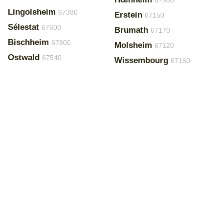
67800
Lingolsheim
67380
Erstein
67150
Sélestat
67600
Brumath
67170
Bischheim
67800
Molsheim
67120
Ostwald
67540
Wissembourg
67160