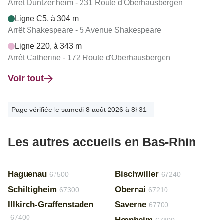
Arrêt Duntzenheim - 231 Route d'Oberhausbergen
Ligne C5, à 304 m
Arrêt Shakespeare - 5 Avenue Shakespeare
Ligne 220, à 343 m
Arrêt Catherine - 172 Route d'Oberhausbergen
Voir tout
Page vérifiée le samedi 8 août 2026 à 8h31
Les autres accueils en Bas-Rhin
Haguenau
Bischwiller
67500
67240
Schiltigheim
Obernai
67300
67210
Illkirch-Graffenstaden
Saverne
67700
67400
Hœnheim