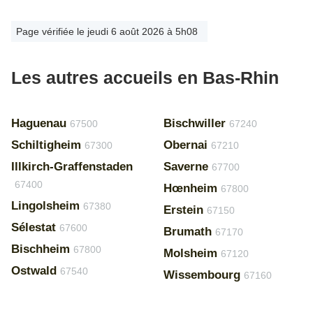
Page vérifiée le jeudi 6 août 2026 à 5h08
Les autres accueils en Bas-Rhin
Haguenau
Bischwiller
67500
67240
Schiltigheim
Obernai
67300
67210
Illkirch-Graffenstaden
Saverne
67700
67400
Hœnheim
67800
Lingolsheim
67380
Erstein
67150
Sélestat
67600
Brumath
67170
Bischheim
67800
Molsheim
67120
Ostwald
67540
Wissembourg
67160