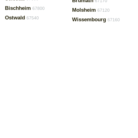
Brumath
67170
Bischheim
67800
Molsheim
67120
Ostwald
67540
Wissembourg
67160