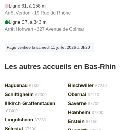
Ligne 31, à 158 m
Arrêt Verdon - 19 Rue du Rhône
Ligne C7, à 343 m
Arrêt Hohwart - 327 Avenue de Colmar
Page vérifiée le samedi 11 juillet 2026 à 3h20
Les autres accueils en Bas-Rhin
Haguenau
Bischwiller
67500
67240
Schiltigheim
Obernai
67300
67210
Illkirch-Graffenstaden
Saverne
67700
67400
Hœnheim
67800
Lingolsheim
67380
Erstein
67150
Sélestat
67600