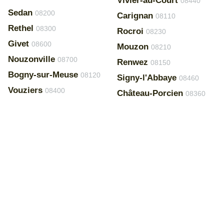
Vivier-au-Court
08440
Sedan
08200
Carignan
08110
Rethel
08300
Rocroi
08230
Givet
08600
Mouzon
08210
Nouzonville
08700
Renwez
08150
Bogny-sur-Meuse
08120
Signy-l'Abbaye
08460
Vouziers
08400
Château-Porcien
08360