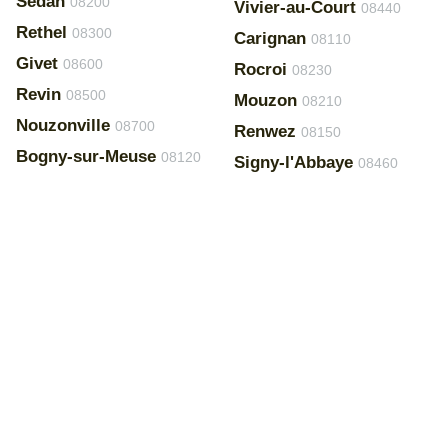
Sedan
08200
Vivier-au-Court
08440
Rethel
08300
Carignan
08110
Givet
08600
Rocroi
08230
Revin
08500
Mouzon
08210
Nouzonville
08700
Renwez
08150
Bogny-sur-Meuse
08120
Signy-l'Abbaye
08460