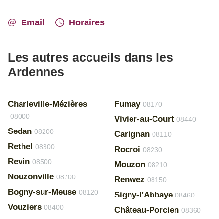
Email
Horaires
Les autres accueils dans les
Ardennes
Charleville-Mézières
Fumay
08170
08000
Vivier-au-Court
08440
Sedan
08200
Carignan
08110
Rethel
08300
Rocroi
08230
Revin
08500
Mouzon
08210
Nouzonville
08700
Renwez
08150
Bogny-sur-Meuse
08120
Signy-l'Abbaye
08460
Vouziers
08400
Château-Porcien
08360