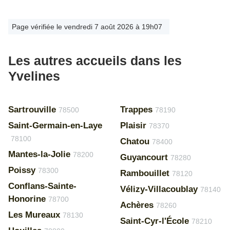
Page vérifiée le vendredi 7 août 2026 à 19h07
Les autres accueils dans les
Yvelines
Sartrouville
Trappes
78500
78190
Saint-Germain-en-Laye
Plaisir
78370
78100
Chatou
78400
Mantes-la-Jolie
78200
Guyancourt
78280
Poissy
78300
Rambouillet
78120
Conflans-Sainte-
Vélizy-Villacoublay
78140
Honorine
78700
Achères
78260
Les Mureaux
78130
Saint-Cyr-l'École
78210