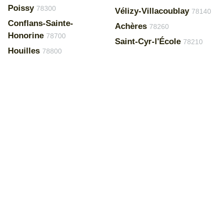
Poissy
78300
Vélizy-Villacoublay
78140
Conflans-Sainte-
Achères
78260
Honorine
78700
Saint-Cyr-l'École
78210
Houilles
78800