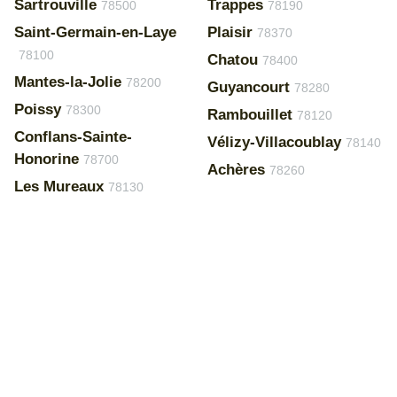
Sartrouville
Trappes
78500
78190
Saint-Germain-en-Laye
Plaisir
78370
78100
Chatou
78400
Mantes-la-Jolie
78200
Guyancourt
78280
Poissy
78300
Rambouillet
78120
Conflans-Sainte-
Vélizy-Villacoublay
78140
Honorine
78700
Achères
78260
Les Mureaux
78130