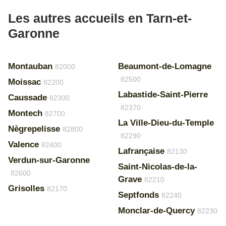
Les autres accueils en Tarn-et-
Garonne
Montauban
Beaumont-de-Lomagne
82000
82500
Moissac
82200
Labastide-Saint-Pierre
Caussade
82300
82370
Montech
82700
La Ville-Dieu-du-Temple
Nègrepelisse
82800
82290
Valence
82400
Lafrançaise
82130
Verdun-sur-Garonne
Saint-Nicolas-de-la-
82600
Grave
82210
Grisolles
82170
Septfonds
82240
Monclar-de-Quercy
82230