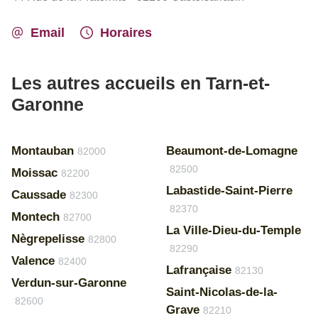
Email
Horaires
Les autres accueils en Tarn-et-
Garonne
Montauban
Beaumont-de-Lomagne
82000
82500
Moissac
82200
Labastide-Saint-Pierre
Caussade
82300
82370
Montech
82700
La Ville-Dieu-du-Temple
Nègrepelisse
82800
82290
Valence
82400
Lafrançaise
82130
Verdun-sur-Garonne
Saint-Nicolas-de-la-
82600
Grave
82210