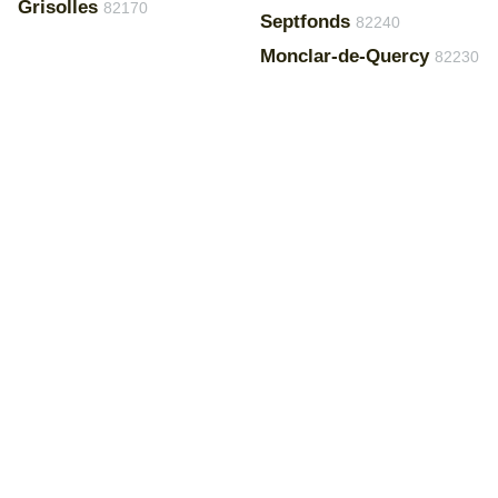
Grisolles
82170
Septfonds
82240
Monclar-de-Quercy
82230