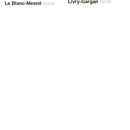
Livry-Gargan
93190
Le Blanc-Mesnil
93150