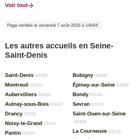
Voir tout
Page vérifiée le vendredi 7 août 2026 à 14h59
Les autres accueils en Seine-
Saint-Denis
Saint-Denis
Bobigny
93200
93000
Montreuil
Épinay-sur-Seine
93100
93800
Aubervilliers
Bondy
93300
93140
Aulnay-sous-Bois
Sevran
93600
93270
Drancy
Saint-Ouen-sur-Seine
93700
93400
Noisy-le-Grand
93160
La Courneuve
93120
Pantin
93500