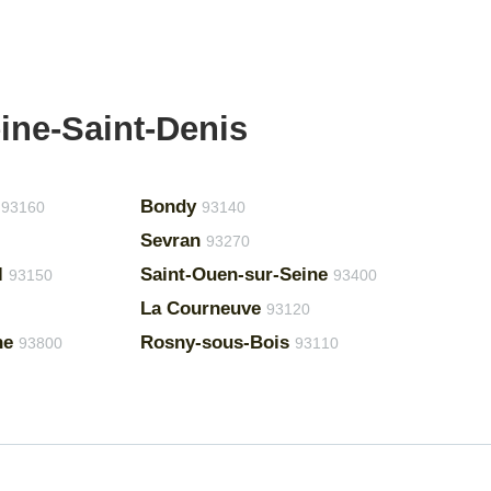
eine-Saint-Denis
Bondy
93160
93140
Sevran
93270
l
Saint-Ouen-sur-Seine
93150
93400
La Courneuve
93120
ne
Rosny-sous-Bois
93800
93110