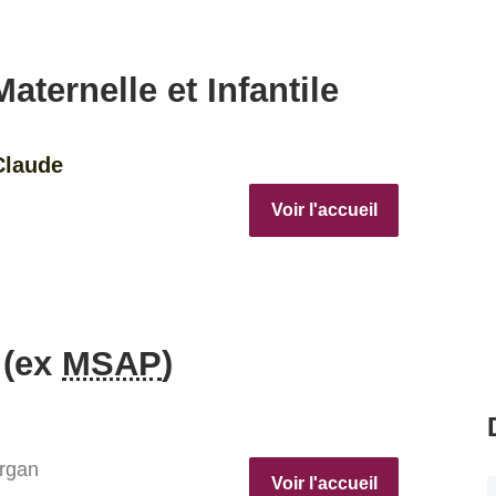
aternelle et Infantile
Claude
Voir l'accueil
 (ex
MSAP
)
argan
Voir l'accueil