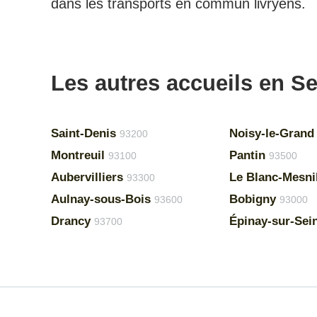
dans les transports en commun livryens.
Les autres accueils en S
Saint-Denis
Noisy-le-Grand
93200
Montreuil
Pantin
93100
93500
Aubervilliers
Le Blanc-Mesni
93300
Aulnay-sous-Bois
Bobigny
93600
93000
Drancy
Épinay-sur-Sei
93700