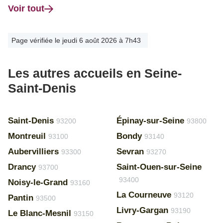
Voir tout
Page vérifiée le jeudi 6 août 2026 à 7h43
Les autres accueils en Seine-
Saint-Denis
Saint-Denis
Épinay-sur-Seine
93200
93800
Montreuil
Bondy
93100
93140
Aubervilliers
Sevran
93300
93270
Drancy
Saint-Ouen-sur-Seine
93700
93400
Noisy-le-Grand
93160
La Courneuve
93120
Pantin
93500
Livry-Gargan
93190
Le Blanc-Mesnil
93150