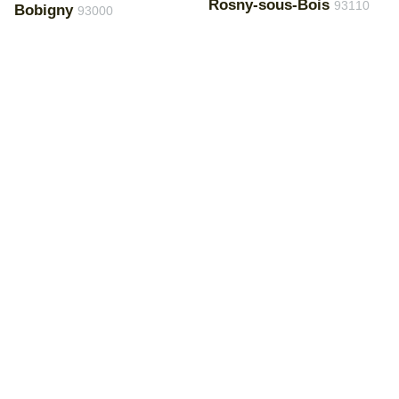
Rosny-sous-Bois
93110
Bobigny
93000