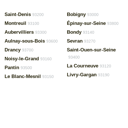
Saint-Denis
Bobigny
93200
93000
Montreuil
Épinay-sur-Seine
93100
93800
Aubervilliers
Bondy
93300
93140
Aulnay-sous-Bois
Sevran
93600
93270
Drancy
Saint-Ouen-sur-Seine
93700
93400
Noisy-le-Grand
93160
La Courneuve
93120
Pantin
93500
Livry-Gargan
93190
Le Blanc-Mesnil
93150