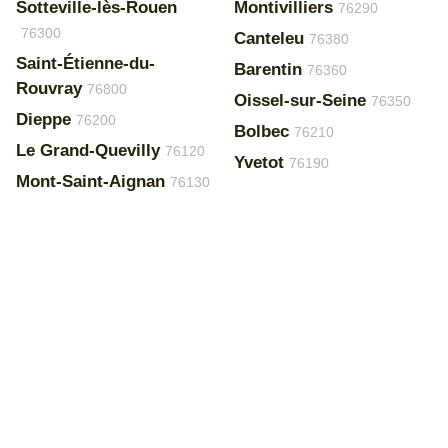
Sotteville-lès-Rouen
Montivilliers
76290
76300
Canteleu
76380
Saint-Étienne-du-
Barentin
76360
Rouvray
76800
Oissel-sur-Seine
76350
Dieppe
76200
Bolbec
76210
Le Grand-Quevilly
76120
Yvetot
76190
Mont-Saint-Aignan
76130