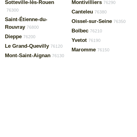
Sotteville-lès-Rouen
Montivilliers
76290
76300
Canteleu
76380
Saint-Étienne-du-
Oissel-sur-Seine
76350
Rouvray
76800
Bolbec
76210
Dieppe
76200
Yvetot
76190
Le Grand-Quevilly
76120
Maromme
76150
Mont-Saint-Aignan
76130