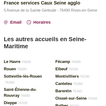
France services Caux Seine agglo
5 Avenue de la Sainte Gertrude - 76490 Rives-en-Seine
Email
Horaires
Les autres accueils en Seine-
Maritime
Le Havre
Fécamp
76600
76400
Rouen
Elbeuf
76000
76500
Sotteville-lès-Rouen
Montivilliers
76290
76300
Canteleu
76380
Saint-Étienne-du-
Barentin
76360
Rouvray
76800
Oissel-sur-Seine
76350
Dieppe
76200
Bolbec
76210