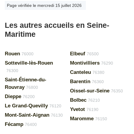
Page vérifiée le mercredi 15 juillet 2026
Les autres accueils en Seine-
Maritime
Rouen
Elbeuf
76000
76500
Sotteville-lès-Rouen
Montivilliers
76290
76300
Canteleu
76380
Saint-Étienne-du-
Barentin
76360
Rouvray
76800
Oissel-sur-Seine
76350
Dieppe
76200
Bolbec
76210
Le Grand-Quevilly
76120
Yvetot
76190
Mont-Saint-Aignan
76130
Maromme
76150
Fécamp
76400