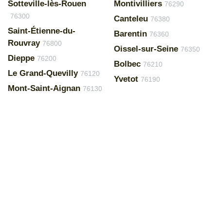
Sotteville-lès-Rouen
Montivilliers
76290
76300
Canteleu
76380
Saint-Étienne-du-
Barentin
76360
Rouvray
76800
Oissel-sur-Seine
76350
Dieppe
76200
Bolbec
76210
Le Grand-Quevilly
76120
Yvetot
76190
Mont-Saint-Aignan
76130