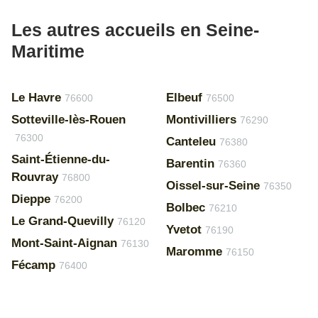
Les autres accueils en Seine-
Maritime
Le Havre
Elbeuf
76600
76500
Sotteville-lès-Rouen
Montivilliers
76290
76300
Canteleu
76380
Saint-Étienne-du-
Barentin
76360
Rouvray
76800
Oissel-sur-Seine
76350
Dieppe
76200
Bolbec
76210
Le Grand-Quevilly
76120
Yvetot
76190
Mont-Saint-Aignan
76130
Maromme
76150
Fécamp
76400