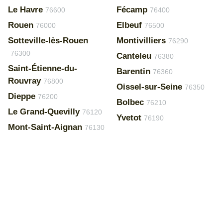
Le Havre
Fécamp
76600
76400
Rouen
Elbeuf
76000
76500
Sotteville-lès-Rouen
Montivilliers
76290
76300
Canteleu
76380
Saint-Étienne-du-
Barentin
76360
Rouvray
76800
Oissel-sur-Seine
76350
Dieppe
76200
Bolbec
76210
Le Grand-Quevilly
76120
Yvetot
76190
Mont-Saint-Aignan
76130