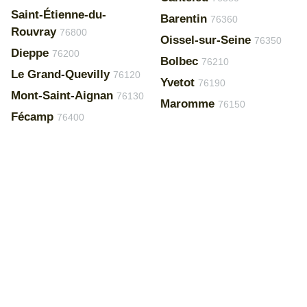
Saint-Étienne-du-
Barentin
76360
Rouvray
76800
Oissel-sur-Seine
76350
Dieppe
76200
Bolbec
76210
Le Grand-Quevilly
76120
Yvetot
76190
Mont-Saint-Aignan
76130
Maromme
76150
Fécamp
76400