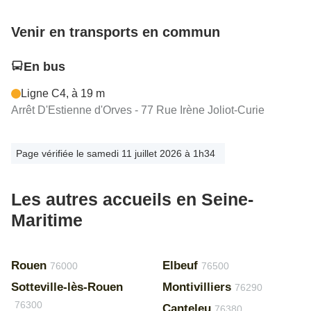
Venir en transports en commun
En bus
Ligne C4, à 19 m
Arrêt D'Estienne d'Orves - 77 Rue Irène Joliot-Curie
Page vérifiée le samedi 11 juillet 2026 à 1h34
Les autres accueils en Seine-
Maritime
Rouen
Elbeuf
76000
76500
Sotteville-lès-Rouen
Montivilliers
76290
76300
Canteleu
76380