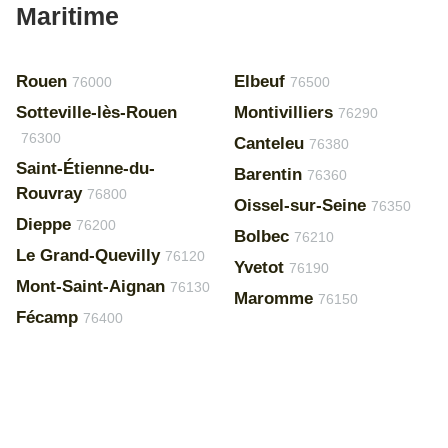
Maritime
Rouen
Elbeuf
76000
76500
Sotteville-lès-Rouen
Montivilliers
76290
76300
Canteleu
76380
Saint-Étienne-du-
Barentin
76360
Rouvray
76800
Oissel-sur-Seine
76350
Dieppe
76200
Bolbec
76210
Le Grand-Quevilly
76120
Yvetot
76190
Mont-Saint-Aignan
76130
Maromme
76150
Fécamp
76400