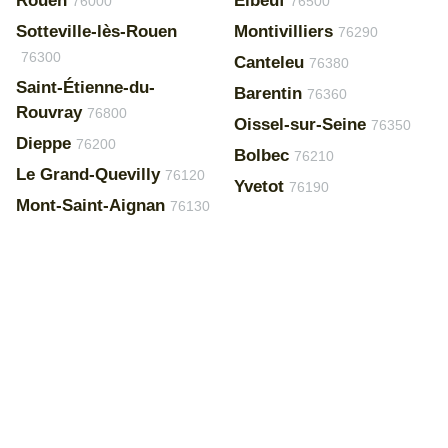
Rouen
Elbeuf
76000
76500
Sotteville-lès-Rouen
Montivilliers
76290
76300
Canteleu
76380
Saint-Étienne-du-
Barentin
76360
Rouvray
76800
Oissel-sur-Seine
76350
Dieppe
76200
Bolbec
76210
Le Grand-Quevilly
76120
Yvetot
76190
Mont-Saint-Aignan
76130