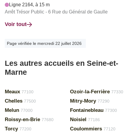
Ligne 2164, à 15 m
Arrêt Trésor Public - 6 Rue du Général de Gaulle
Voir tout
Page vérifiée le mercredi 22 juillet 2026
Les autres accueils en Seine-et-
Marne
Meaux
Ozoir-la-Ferrière
77100
77330
Chelles
Mitry-Mory
77500
77290
Melun
Fontainebleau
77000
77300
Roissy-en-Brie
Noisiel
77680
77186
Torcy
Coulommiers
77200
77120