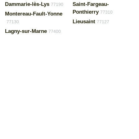
Dammarie-lès-Lys
Saint-Fargeau-
77190
Ponthierry
77310
Montereau-Fault-Yonne
Lieusaint
77130
77127
Lagny-sur-Marne
77400