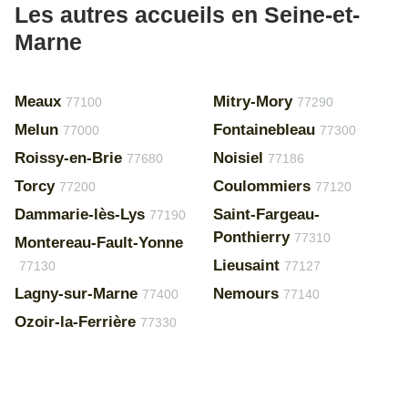
Les autres accueils en Seine-et-
Marne
Meaux
Mitry-Mory
77100
77290
Melun
Fontainebleau
77000
77300
Roissy-en-Brie
Noisiel
77680
77186
Torcy
Coulommiers
77200
77120
Dammarie-lès-Lys
Saint-Fargeau-
77190
Ponthierry
77310
Montereau-Fault-Yonne
Lieusaint
77130
77127
Lagny-sur-Marne
Nemours
77400
77140
Ozoir-la-Ferrière
77330