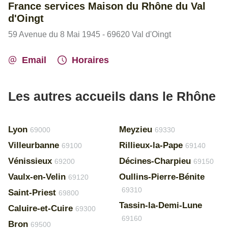
France services Maison du Rhône du Val
d'Oingt
59 Avenue du 8 Mai 1945 - 69620 Val d'Oingt
Email
Horaires
Les autres accueils dans le Rhône
Lyon
Meyzieu
69000
69330
Villeurbanne
Rillieux-la-Pape
69100
69140
Vénissieux
Décines-Charpieu
69200
69150
Vaulx-en-Velin
Oullins-Pierre-Bénite
69120
69310
Saint-Priest
69800
Tassin-la-Demi-Lune
Caluire-et-Cuire
69300
69160
Bron
69500