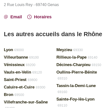
2 Rue Louis Rey - 69740 Genas
Email
Horaires
Les autres accueils dans le Rhône
Lyon
Meyzieu
69000
69330
Villeurbanne
Rillieux-la-Pape
69100
69140
Vénissieux
Décines-Charpieu
69200
69150
Vaulx-en-Velin
Oullins-Pierre-Bénite
69120
69310
Saint-Priest
69800
Tassin-la-Demi-Lune
Caluire-et-Cuire
69300
69160
Bron
69500
Sainte-Foy-lès-Lyon
Villefranche-sur-Saône
69110